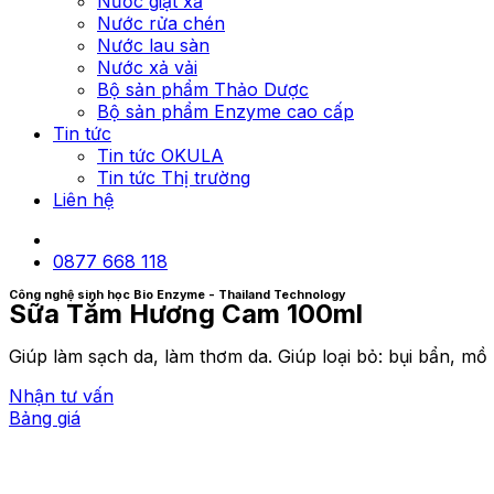
Nước giặt xả
Nước rửa chén
Nước lau sàn
Nước xả vải
Bộ sản phẩm Thảo Dược
Bộ sản phẩm Enzyme cao cấp
Tin tức
Tin tức OKULA
Tin tức Thị trường
Liên hệ
0877 668 118
Công nghệ sinh học Bio Enzyme - Thailand Technology
Sữa Tắm Hương Cam 100ml
Giúp làm sạch da, làm thơm da. Giúp loại bỏ: bụi bẩn, mồ
Nhận tư vấn
Bảng giá