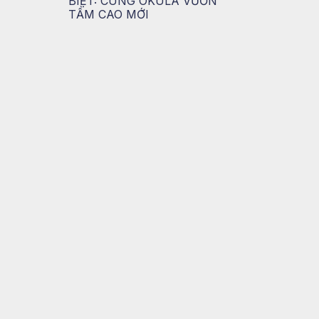
BIỆT: CÙNG OKULA VƯƠN
TẦM CAO MỚI