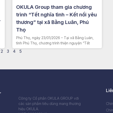
OKULA Group tham gia chương
trình “Tết nghĩa tình – Kết nối yêu
T
thương” tại xã Bằng Luân, Phú
Thọ
Phú Thọ, ngày 23/01/2026 – Tại xã Bằng Luân,
tỉnh Phú Thọ, chương trình thiện nguyện “Tết
2
3
4
5
Liê
,
Công ty Cổ phần OKULA GROUP với
các sản phẩm tiêu dùng mang thương
Chí
hiệu OKULA.
Chín