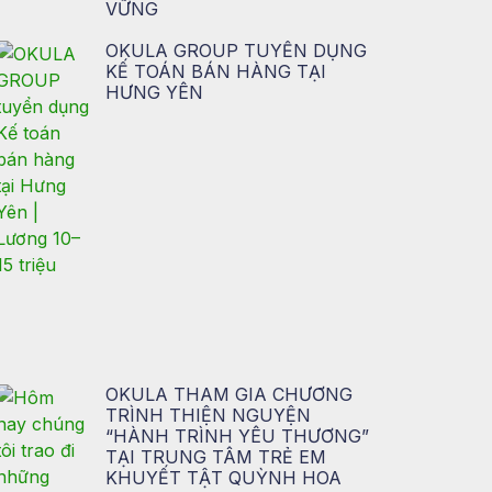
VỮNG
OKULA GROUP TUYỂN DỤNG
KẾ TOÁN BÁN HÀNG TẠI
HƯNG YÊN
OKULA THAM GIA CHƯƠNG
TRÌNH THIỆN NGUYỆN
“HÀNH TRÌNH YÊU THƯƠNG”
TẠI TRUNG TÂM TRẺ EM
KHUYẾT TẬT QUỲNH HOA