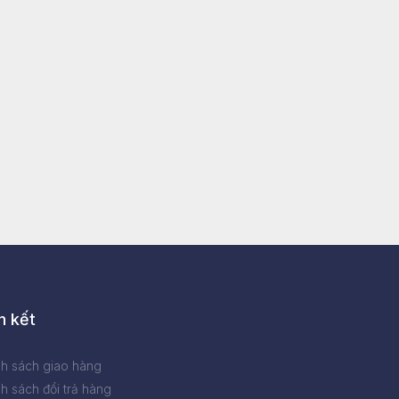
n kết
nh sách giao hàng
h sách đổi trả hàng