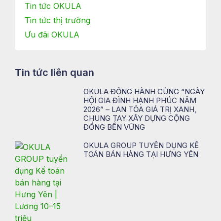
Tin tức OKULA
Tin tức thị trường
Ưu đãi OKULA
Tin tức liên quan
OKULA ĐỒNG HÀNH CÙNG “NGÀY
HỘI GIA ĐÌNH HẠNH PHÚC NĂM
2026” – LAN TỎA GIÁ TRỊ XANH,
CHUNG TAY XÂY DỰNG CỘNG
ĐỒNG BỀN VỮNG
OKULA GROUP TUYỂN DỤNG KẾ
TOÁN BÁN HÀNG TẠI HƯNG YÊN