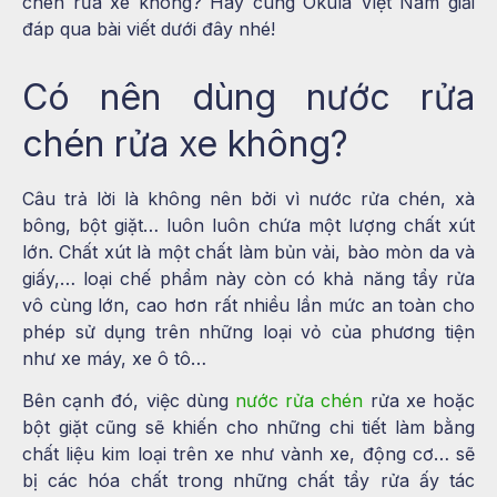
chén rửa xe không? Hãy cùng Okula Việt Nam giải
đáp qua bài viết dưới đây nhé!
Có nên dùng nước rửa
chén rửa xe không?
Câu trả lời là không nên bởi vì nước rửa chén, xà
bông, bột giặt… luôn luôn chứa một lượng chất xút
lớn. Chất xút là một chất làm bủn vải, bào mòn da và
giấy,… loại chế phẩm này còn có khả năng tẩy rửa
vô cùng lớn, cao hơn rất nhiều lần mức an toàn cho
phép sử dụng trên những loại vỏ của phương tiện
như xe máy, xe ô tô…
Bên cạnh đó, việc dùng
nước rửa chén
rửa xe hoặc
bột giặt cũng sẽ khiến cho những chi tiết làm bằng
chất liệu kim loại trên xe như vành xe, động cơ… sẽ
bị các hóa chất trong những chất tẩy rửa ấy tác