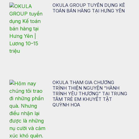
OKULA GROUP TUYỂN DỤNG KẾ
TOÁN BÁN HÀNG TẠI HƯNG YÊN
OKULA THAM GIA CHƯƠNG
TRÌNH THIỆN NGUYỆN “HÀNH
TRÌNH YÊU THƯƠNG” TẠI TRUNG
TÂM TRẺ EM KHUYẾT TẬT
QUỲNH HOA