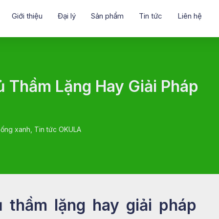
Giới thiệu
Đại lý
Sản phẩm
Tin tức
Liên hệ
ủ Thầm Lặng Hay Giải Pháp
 Sống xanh
,
Tin tức OKULA
ủ thầm lặng hay giải pháp