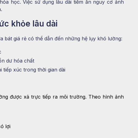
hóa học. Việc sử dụng lâu dài tiềm ẩn nguy cơ ảnh
.
ức khỏe lâu dài
a bát giá rẻ có thể dẫn đến những hệ lụy khó lường:
c
ồn dư hóa chất
 tiếp xúc trong thời gian dài
ờng được xả trực tiếp ra môi trường. Theo hình ảnh
ó lợi