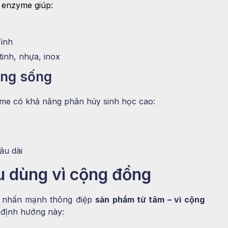
 enzyme giúp:
đình
tinh, nhựa, inox
ờng sống
yme có khả năng phân hủy sinh học cao:
âu dài
u dùng vì cộng đồng
g nhấn mạnh thông điệp
sản phẩm từ tâm – vì cộng
 định hướng này: