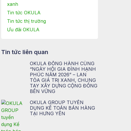
xanh
Tin tức OKULA
Tin tức thị trường
Ưu đãi OKULA
Tin tức liên quan
OKULA ĐỒNG HÀNH CÙNG
“NGÀY HỘI GIA ĐÌNH HẠNH
PHÚC NĂM 2026” – LAN
TỎA GIÁ TRỊ XANH, CHUNG
TAY XÂY DỰNG CỘNG ĐỒNG
BỀN VỮNG
OKULA GROUP TUYỂN
DỤNG KẾ TOÁN BÁN HÀNG
TẠI HƯNG YÊN