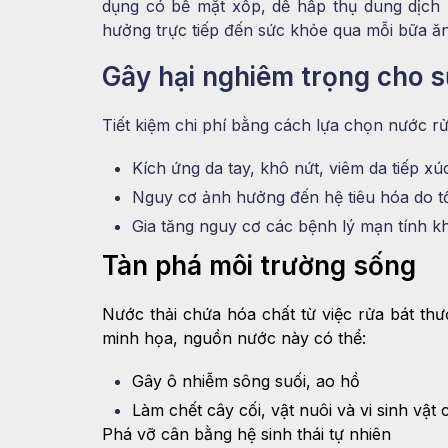
dụng có bề mặt xốp, dễ hấp thụ dung dịch 
hưởng trực tiếp đến sức khỏe qua mỗi bữa ăn
Gây hại nghiêm trọng cho s
Tiết kiệm chi phí bằng cách lựa chọn nước rử
Kích ứng da tay, khô nứt, viêm da tiếp xú
Nguy cơ ảnh hưởng đến hệ tiêu hóa do t
Gia tăng nguy cơ các bệnh lý mạn tính khi
Tàn phá môi trường sống
Nước thải chứa hóa chất từ việc rửa bát thư
minh họa, nguồn nước này có thể:
Gây ô nhiễm sông suối, ao hồ
Làm chết cây cối, vật nuôi và vi sinh vật c
Phá vỡ cân bằng hệ sinh thái tự nhiên