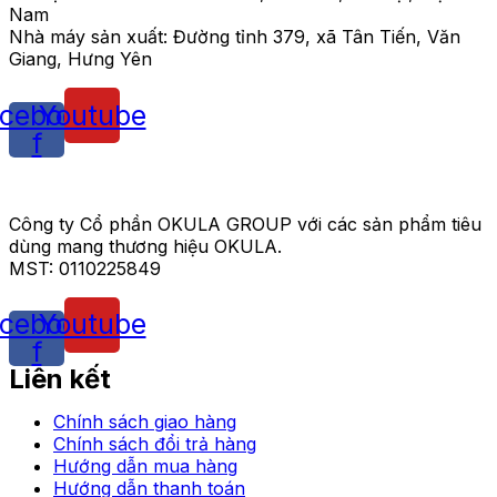
Nam
Nhà máy sản xuất: Đường tỉnh 379, xã Tân Tiến, Văn
Giang, Hưng Yên
cebook-
Youtube
f
Công ty Cổ phần OKULA GROUP với các sản phẩm tiêu
dùng mang thương hiệu OKULA.
MST: 0110225849
cebook-
Youtube
f
Liên kết
Chính sách giao hàng
Chính sách đổi trả hàng
Hướng dẫn mua hàng
Hướng dẫn thanh toán