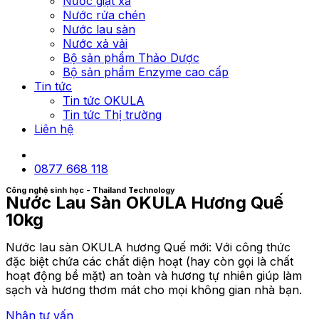
Nước giặt xả
Nước rửa chén
Nước lau sàn
Nước xả vải
Bộ sản phẩm Thảo Dược
Bộ sản phẩm Enzyme cao cấp
Tin tức
Tin tức OKULA
Tin tức Thị trường
Liên hệ
0877 668 118
Công nghệ sinh học - Thailand Technology
Nước Lau Sàn OKULA Hương Quế
10kg
Nước lau sàn OKULA hương Quế mới: Với công thức
đặc biệt chứa các chất diện hoạt (hay còn gọi là chất
hoạt động bề mặt) an toàn và hương tự nhiên giúp làm
sạch và hương thơm mát cho mọi không gian nhà bạn.
Nhận tư vấn