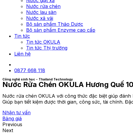
Nước giặt xả
Nước rửa chén
Nước lau sàn
Nước xả vải
Bộ sản phẩm Thảo Dược
Bộ sản phẩm Enzyme cao cấp
Tin tức
Tin tức OKULA
Tin tức Thị trường
Liên hệ
0877 668 118
Công nghệ sinh học - Thailand Technology
Nước Rửa Chén OKULA Hương Quế 1
Nước rửa chén OKULA với công thức đặc biệt giúp đánh 
Giúp bạn tiết kiệm được thời gian, công sức, tài chính. 
Nhận tư vấn
Bảng giá
Previous
Next