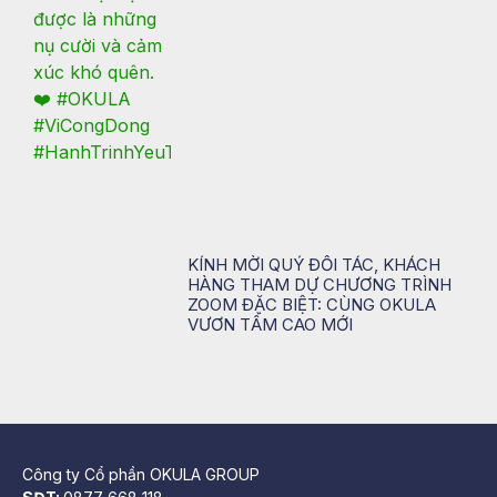
KÍNH MỜI QUÝ ĐỐI TÁC, KHÁCH
HÀNG THAM DỰ CHƯƠNG TRÌNH
ZOOM ĐẶC BIỆT: CÙNG OKULA
VƯƠN TẦM CAO MỚI
Công ty Cổ phần OKULA GROUP