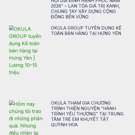
HỘI GIA ĐÌNH HẠNH PHÚC NĂM
2026” – LAN TỎA GIÁ TRỊ XANH,
CHUNG TAY XÂY DỰNG CỘNG
ĐỒNG BỀN VỮNG
OKULA GROUP TUYỂN DỤNG KẾ
TOÁN BÁN HÀNG TẠI HƯNG YÊN
OKULA THAM GIA CHƯƠNG
TRÌNH THIỆN NGUYỆN “HÀNH
TRÌNH YÊU THƯƠNG” TẠI TRUNG
TÂM TRẺ EM KHUYẾT TẬT
QUỲNH HOA