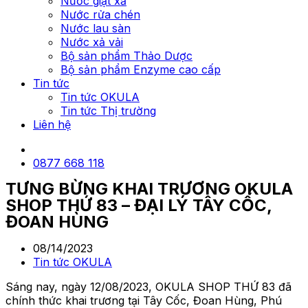
Nước giặt xả
Nước rửa chén
Nước lau sàn
Nước xả vải
Bộ sản phẩm Thảo Dược
Bộ sản phẩm Enzyme cao cấp
Tin tức
Tin tức OKULA
Tin tức Thị trường
Liên hệ
0877 668 118
TƯNG BỪNG KHAI TRƯƠNG OKULA
SHOP THỨ 83 – ĐẠI LÝ TÂY CỐC,
ĐOAN HÙNG
08/14/2023
Tin tức OKULA
Sáng nay, ngày 12/08/2023, OKULA SHOP THỨ 83 đã
chính thức khai trương tại Tây Cốc, Đoan Hùng, Phú