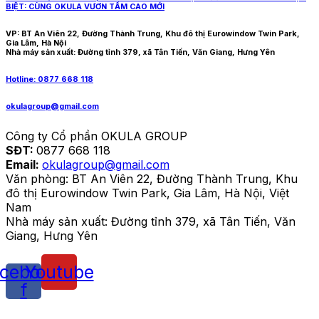
BIỆT: CÙNG OKULA VƯƠN TẦM CAO MỚI
VP: BT An Viên 22, Đường Thành Trung, Khu đô thị Eurowindow Twin Park,
Gia Lâm, Hà Nội
Nhà máy sản xuất: Đường tỉnh 379, xã Tân Tiến, Văn Giang, Hưng Yên
Hotline: 0877 668 118
okulagroup@gmail.com
Công ty Cổ phần OKULA GROUP
SĐT:
0877 668 118
Email:
okulagroup@gmail.com
Văn phòng: BT An Viên 22, Đường Thành Trung, Khu
đô thị Eurowindow Twin Park, Gia Lâm, Hà Nội, Việt
Nam
Nhà máy sản xuất: Đường tỉnh 379, xã Tân Tiến, Văn
Giang, Hưng Yên
cebook-
Youtube
f