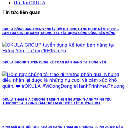
Ưu đãi OKULA
Tin tức liên quan
OKULA ĐỒNG HÀNH CÙNG “NGÀY HỘI GIA ĐÌNH HẠNH PHÚC NĂM 2026” –
LAN TỎA GIÁ TRỊ XANH, CHUNG TAY XÂY DỰNG CỘNG ĐỒNG BỀN VỮNG
OKULA GROUP TUYỂN DỤNG KẾ TOÁN BÁN HÀNG TẠI HƯNG YÊN
OKULA THAM GIA CHƯƠNG TRÌNH THIỆN NGUYỆN “HÀNH TRÌNH YÊU
THƯƠNG” TẠI TRUNG TÂM TRẺ EM KHUYẾT TẬT QUỲNH HOA
KÍNH MỜI QUÝ ĐỐI TÁC, KHÁCH HÀNG THAM DỰ CHƯƠNG TRÌNH ZOOM ĐẶC