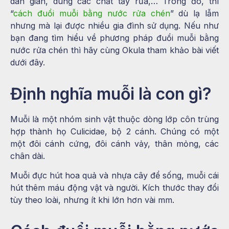
dân gian, dùng các chất tẩy rửa,… Trong đó, thì
“
cách đuổi muỗi bằng nước rửa chén
” dù lạ lẫm
nhưng mà lại được nhiều gia đình sử dụng. Nếu như
bạn đang tìm hiểu về phương pháp đuổi muỗi bằng
nước rửa chén thì hãy cùng Okula tham khảo bài viết
dưới đây.
Định nghĩa muỗi là con gì?
Muỗi là một nhóm sinh vật thuộc dòng lớp côn trùng
hợp thành họ Culicidae, bộ 2 cánh. Chúng có một
một đôi cánh cứng, đôi cánh vảy, thân mỏng, các
chân dài.
Muỗi đực hút hoa quả và nhựa cây để sống, muỗi cái
hút thêm máu động vật và người. Kích thước thay đổi
tùy theo loài, nhưng ít khi lớn hơn vài mm.