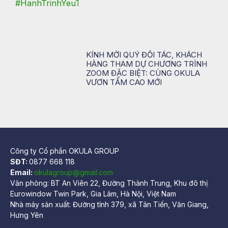
KÍNH MỜI QUÝ ĐỐI TÁC, KHÁCH
HÀNG THAM DỰ CHƯƠNG TRÌNH
ZOOM ĐẶC BIỆT: CÙNG OKULA
VƯƠN TẦM CAO MỚI
Công ty Cổ phần OKULA GROUP
SĐT:
0877 668 118
Email:
okulagroup@gmail.com
Văn phòng: BT An Viên 22, Đường Thành Trung, Khu đô thị
Eurowindow Twin Park, Gia Lâm, Hà Nội, Việt Nam
Nhà máy sản xuất: Đường tỉnh 379, xã Tân Tiến, Văn Giang,
Hưng Yên