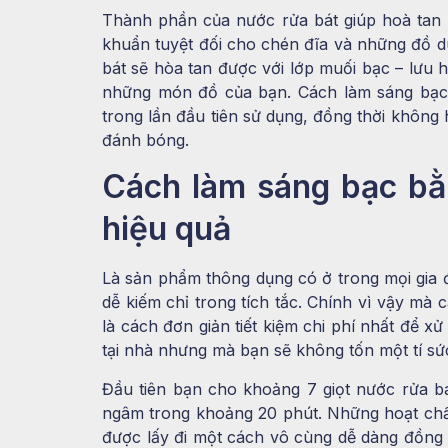
Thành phần của nước rửa bát giúp hoà tan n
khuẩn tuyệt đối cho chén đĩa và những đồ d
bát sẽ hòa tan được với lớp muối bạc – lưu 
những món đồ của bạn. Cách làm sáng bạc
trong lần đầu tiên sử dụng, đồng thời không 
đánh bóng.
Cách làm sáng bạc bằ
hiệu quả
Là sản phẩm thông dụng có ở trong mọi gia đ
dễ kiếm chỉ trong tích tắc. Chính vì vậy m
là cách đơn giản tiết kiệm chi phí nhất để x
tại nhà nhưng mà bạn sẽ không tốn một tí sức 
Đầu tiên bạn cho khoảng 7 giọt nước rửa 
ngâm trong khoảng 20 phút. Những hoạt chất
được lấy đi một cách vô cùng dễ dàng đồng t