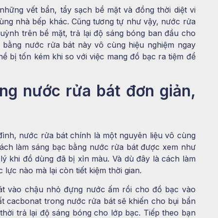
hững vết bẩn, tẩy sạch bề mặt và đồng thời diệt vi
ùng nhà bếp khác. Cũng tương tự như vậy, nước rửa
huỳnh trên bề mặt, trả lại độ sáng bóng ban đầu cho
 bằng nước rửa bát này vô cùng hiệu nghiệm ngay
hề bị tốn kém khi so với việc mang đồ bạc ra tiệm để
ng nước rửa bát đơn giản,
ình, nước rửa bát chính là một nguyên liệu vô cùng
à cách làm sáng bạc bằng nước rửa bát được xem như
ử lý khi đồ dùng đã bị xỉn màu. Và dù đây là cách làm
lực nào mà lại còn tiết kiệm thời gian.
bát vào chậu nhỏ đựng nước ấm rồi cho đồ bạc vào
 cacbonat trong nước rửa bát sẽ khiến cho bụi bẩn
hời trả lại độ sáng bóng cho lớp bạc. Tiếp theo bạn