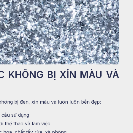
 KHÔNG BỊ XỈN MÀU VÀ
không bị đen, xỉn màu và luôn luôn bền đẹp:
 cầu sử dụng
 thể thao và làm việc
c hoa, chất tẩy rửa, xà phòng…