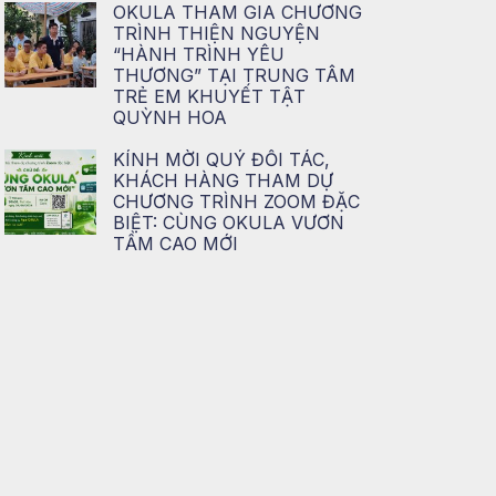
OKULA THAM GIA CHƯƠNG
TRÌNH THIỆN NGUYỆN
“HÀNH TRÌNH YÊU
THƯƠNG” TẠI TRUNG TÂM
TRẺ EM KHUYẾT TẬT
QUỲNH HOA
KÍNH MỜI QUÝ ĐỐI TÁC,
KHÁCH HÀNG THAM DỰ
CHƯƠNG TRÌNH ZOOM ĐẶC
BIỆT: CÙNG OKULA VƯƠN
TẦM CAO MỚI