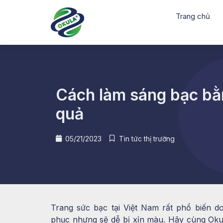
Trang chủ
Cách làm sáng bạc bằn
quả
05/21/2023
Tin tức thị trường
Trang sức bạc tại Việt Nam rất phổ biến do
phục nhưng sẽ dễ bị xỉn màu. Hãy cùng Oku