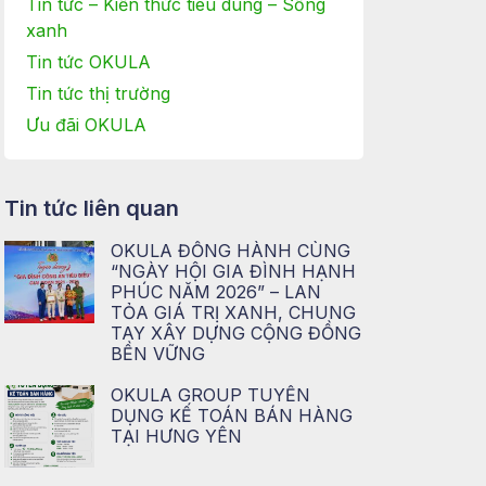
Tin tức – Kiến thức tiêu dùng – Sống
xanh
Tin tức OKULA
Tin tức thị trường
Ưu đãi OKULA
Tin tức liên quan
OKULA ĐỒNG HÀNH CÙNG
“NGÀY HỘI GIA ĐÌNH HẠNH
PHÚC NĂM 2026” – LAN
TỎA GIÁ TRỊ XANH, CHUNG
TAY XÂY DỰNG CỘNG ĐỒNG
BỀN VỮNG
OKULA GROUP TUYỂN
DỤNG KẾ TOÁN BÁN HÀNG
TẠI HƯNG YÊN