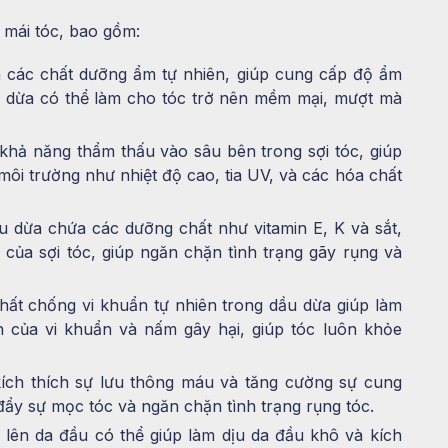
 mái tóc, bao gồm:
à các chất dưỡng ẩm tự nhiên, giúp cung cấp độ ẩm
u dừa có thể làm cho tóc trở nên mềm mại, mượt mà
khả năng thẩm thấu vào sâu bên trong sợi tóc, giúp
 môi trường như nhiệt độ cao, tia UV, và các hóa chất
 dừa chứa các dưỡng chất như vitamin E, K và sắt,
của sợi tóc, giúp ngăn chặn tình trạng gãy rụng và
hất chống vi khuẩn tự nhiên trong dầu dừa giúp làm
n của vi khuẩn và nấm gây hại, giúp tóc luôn khỏe
ích thích sự lưu thông máu và tăng cường sự cung
đẩy sự mọc tóc và ngăn chặn tình trạng rụng tóc.
lên da đầu có thể giúp làm dịu da đầu khô và kích