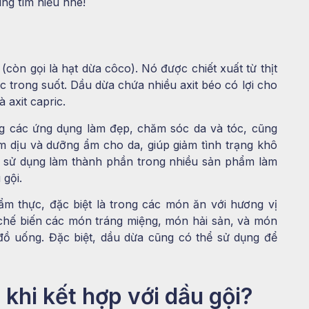
ng tìm hiểu nhé!
 (còn gọi là hạt dừa côco). Nó được chiết xuất từ thịt
c trong suốt. Dầu dừa chứa nhiều axit béo có lợi cho
à axit capric.
g các ứng dụng làm đẹp, chăm sóc da và tóc, cũng
 dịu và dưỡng ẩm cho da, giúp giảm tình trạng khô
c sử dụng làm thành phần trong nhiều sản phẩm làm
gội.
m thực, đặc biệt là trong các món ăn với hương vị
chế biến các món tráng miệng, món hải sản, và món
ồ uống. Đặc biệt, dầu dừa cũng có thể sử dụng để
 khi kết hợp với dầu gội?