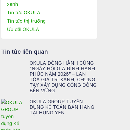
xanh
Tin tức OKULA
Tin tức thị trường
Ưu đãi OKULA
Tin tức liên quan
OKULA ĐỒNG HÀNH CÙNG
“NGÀY HỘI GIA ĐÌNH HẠNH
PHÚC NĂM 2026” – LAN
TỎA GIÁ TRỊ XANH, CHUNG
TAY XÂY DỰNG CỘNG ĐỒNG
BỀN VỮNG
OKULA GROUP TUYỂN
DỤNG KẾ TOÁN BÁN HÀNG
TẠI HƯNG YÊN