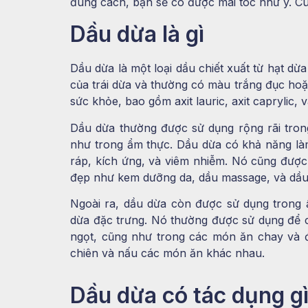
đúng cách, bạn sẽ có được mái tóc như ý. Cù
Dầu dừa là gì
Dầu dừa là một loại dầu chiết xuất từ hạt dừa
của trái dừa và thường có màu trắng đục hoặ
sức khỏe, bao gồm axit lauric, axit caprylic, v
Dầu dừa thường được sử dụng rộng rãi tron
như trong ẩm thực. Dầu dừa có khả năng làm
ráp, kích ứng, và viêm nhiễm. Nó cũng đượ
đẹp như kem dưỡng da, dầu massage, và dầu 
Ngoài ra, dầu dừa còn được sử dụng trong ẩ
dừa đặc trưng. Nó thường được sử dụng để 
ngọt, cũng như trong các món ăn chay và đ
chiên và nấu các món ăn khác nhau.
Dầu dừa có tác dụng gì