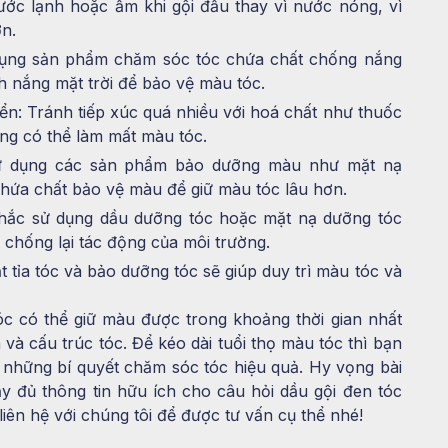
ớc lạnh hoặc ấm khi gội đầu thay vì nước nóng, vì
n.
 dụng sản phẩm chăm sóc tóc chứa chất chống nắng
h nắng mặt trời để bảo vệ màu tóc.
ển: Tránh tiếp xúc quá nhiều với hoá chất như thuốc
g có thể làm mất màu tóc.
ử dụng các sản phẩm bảo dưỡng màu như mặt nạ
ứa chất bảo vệ màu để giữ màu tóc lâu hơn.
nhắc sử dụng dầu dưỡng tóc hoặc mặt nạ dưỡng tóc
chống lại tác động của môi trường.
 tỉa tóc và bảo dưỡng tóc sẽ giúp duy trì màu tóc và
c có thể giữ màu được trong khoảng thời gian nhất
và cấu trúc tóc. Để kéo dài tuổi thọ màu tóc thì bạn
những bí quyết chăm sóc tóc hiệu quả. Hy vọng bài
 đủ thông tin hữu ích cho câu hỏi dầu gội đen tóc
iên hệ với chúng tôi để được tư vấn cụ thể nhé!