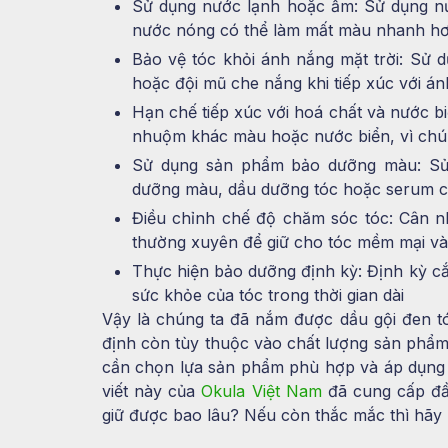
Sử dụng nước lạnh hoặc ấm: Sử dụng nư
nước nóng có thể làm mất màu nhanh hơ
Bảo vệ tóc khỏi ánh nắng mặt trời: Sử
hoặc đội mũ che nắng khi tiếp xúc với án
Hạn chế tiếp xúc với hoá chất và nước bi
nhuộm khác màu hoặc nước biển, vì chún
Sử dụng sản phẩm bảo dưỡng màu: S
dưỡng màu, dầu dưỡng tóc hoặc serum ch
Điều chỉnh chế độ chăm sóc tóc: Cân 
thường xuyên để giữ cho tóc mềm mại và 
Thực hiện bảo dưỡng định kỳ: Định kỳ cắt
sức khỏe của tóc trong thời gian dài
Vậy là chúng ta đã nắm được dầu gội đen tó
định còn tùy thuộc vào chất lượng sản phẩm 
cần chọn lựa sản phẩm phù hợp và áp dụng 
viết này của
Okula Việt Nam
đã cung cấp đầy
giữ được bao lâu? Nếu còn thắc mắc thì hãy l