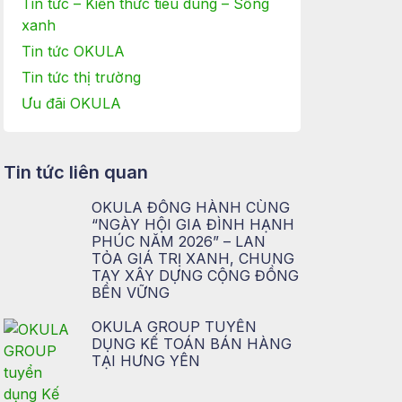
Tin tức – Kiến thức tiêu dùng – Sống
xanh
Tin tức OKULA
Tin tức thị trường
Ưu đãi OKULA
Tin tức liên quan
OKULA ĐỒNG HÀNH CÙNG
“NGÀY HỘI GIA ĐÌNH HẠNH
PHÚC NĂM 2026” – LAN
TỎA GIÁ TRỊ XANH, CHUNG
TAY XÂY DỰNG CỘNG ĐỒNG
BỀN VỮNG
OKULA GROUP TUYỂN
DỤNG KẾ TOÁN BÁN HÀNG
TẠI HƯNG YÊN