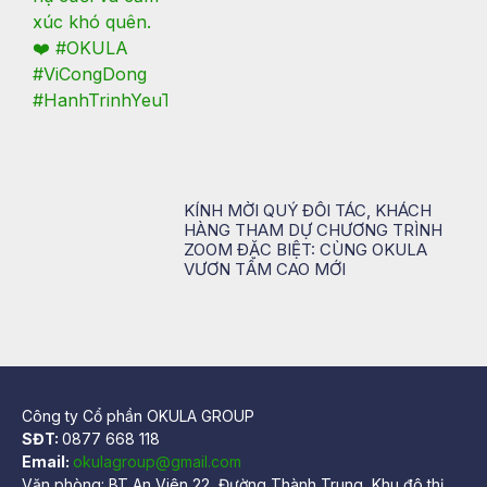
KÍNH MỜI QUÝ ĐỐI TÁC, KHÁCH
HÀNG THAM DỰ CHƯƠNG TRÌNH
ZOOM ĐẶC BIỆT: CÙNG OKULA
VƯƠN TẦM CAO MỚI
Công ty Cổ phần OKULA GROUP
SĐT:
0877 668 118
Email:
okulagroup@gmail.com
Văn phòng: BT An Viên 22, Đường Thành Trung, Khu đô thị