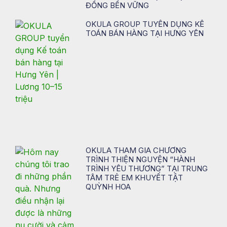
ĐỒNG BỀN VỮNG
OKULA GROUP TUYỂN DỤNG KẾ
TOÁN BÁN HÀNG TẠI HƯNG YÊN
OKULA THAM GIA CHƯƠNG
TRÌNH THIỆN NGUYỆN “HÀNH
TRÌNH YÊU THƯƠNG” TẠI TRUNG
TÂM TRẺ EM KHUYẾT TẬT
QUỲNH HOA