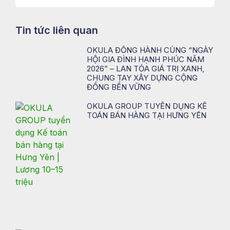
Tin tức liên quan
OKULA ĐỒNG HÀNH CÙNG “NGÀY
HỘI GIA ĐÌNH HẠNH PHÚC NĂM
2026” – LAN TỎA GIÁ TRỊ XANH,
CHUNG TAY XÂY DỰNG CỘNG
ĐỒNG BỀN VỮNG
OKULA GROUP TUYỂN DỤNG KẾ
TOÁN BÁN HÀNG TẠI HƯNG YÊN