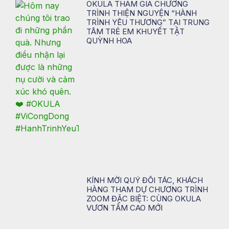
OKULA THAM GIA CHƯƠNG
TRÌNH THIỆN NGUYỆN “HÀNH
TRÌNH YÊU THƯƠNG” TẠI TRUNG
TÂM TRẺ EM KHUYẾT TẬT
QUỲNH HOA
KÍNH MỜI QUÝ ĐỐI TÁC, KHÁCH
HÀNG THAM DỰ CHƯƠNG TRÌNH
ZOOM ĐẶC BIỆT: CÙNG OKULA
VƯƠN TẦM CAO MỚI