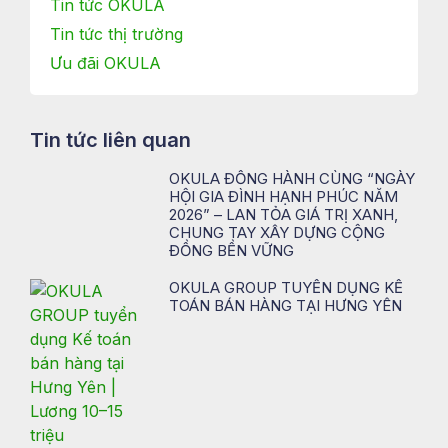
Tin tức OKULA
Tin tức thị trường
Ưu đãi OKULA
Tin tức liên quan
OKULA ĐỒNG HÀNH CÙNG “NGÀY
HỘI GIA ĐÌNH HẠNH PHÚC NĂM
2026” – LAN TỎA GIÁ TRỊ XANH,
CHUNG TAY XÂY DỰNG CỘNG
ĐỒNG BỀN VỮNG
OKULA GROUP TUYỂN DỤNG KẾ
TOÁN BÁN HÀNG TẠI HƯNG YÊN