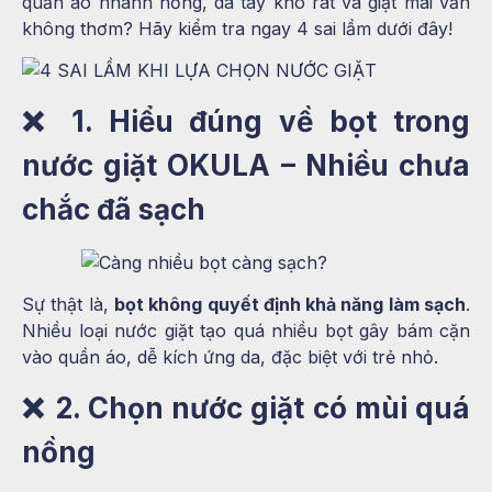
quần áo nhanh hỏng, da tay khô rát và giặt mãi vẫn
không thơm? Hãy kiểm tra ngay 4 sai lầm dưới đây!
❌
1. Hiểu đúng về bọt trong
nước giặt OKULA – Nhiều chưa
chắc đã sạch
Sự thật là,
bọt không quyết định khả năng làm sạch
.
Nhiều loại nước giặt tạo quá nhiều bọt gây bám cặn
vào quần áo, dễ kích ứng da, đặc biệt với trẻ nhỏ.
❌
2. Chọn nước giặt có mùi quá
nồng