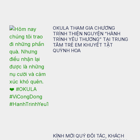
OKULA THAM GIA CHƯƠNG
TRÌNH THIỆN NGUYỆN “HÀNH
TRÌNH YÊU THƯƠNG” TẠI TRUNG
TÂM TRẺ EM KHUYẾT TẬT
QUỲNH HOA
KÍNH MỜI QUÝ ĐỐI TÁC, KHÁCH