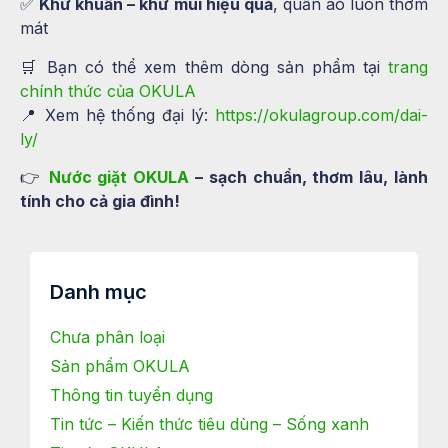
✅
Khử khuẩn – khử mùi hiệu quả
, quần áo luôn thơm
mát
🛒 Bạn có thể xem thêm dòng sản phẩm tại
trang
chính thức của OKULA
📍 Xem hệ thống đại lý:
https://okulagroup.com/dai-
ly/
👉
Nước giặt OKULA
– sạch chuẩn, thơm lâu, lành
tính cho cả gia đình!
Danh mục
Chưa phân loại
Sản phẩm OKULA
Thông tin tuyển dụng
Tin tức – Kiến thức tiêu dùng – Sống xanh