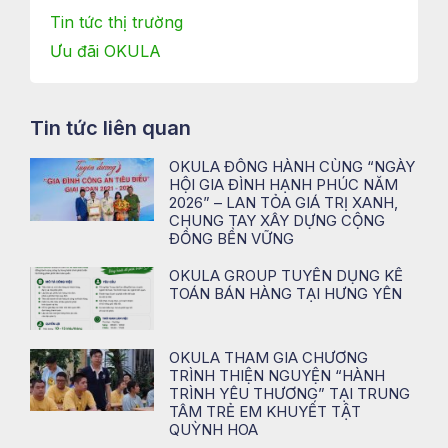
Tin tức thị trường
Ưu đãi OKULA
Tin tức liên quan
OKULA ĐỒNG HÀNH CÙNG “NGÀY
HỘI GIA ĐÌNH HẠNH PHÚC NĂM
2026” – LAN TỎA GIÁ TRỊ XANH,
CHUNG TAY XÂY DỰNG CỘNG
ĐỒNG BỀN VỮNG
OKULA GROUP TUYỂN DỤNG KẾ
TOÁN BÁN HÀNG TẠI HƯNG YÊN
OKULA THAM GIA CHƯƠNG
TRÌNH THIỆN NGUYỆN “HÀNH
TRÌNH YÊU THƯƠNG” TẠI TRUNG
TÂM TRẺ EM KHUYẾT TẬT
QUỲNH HOA