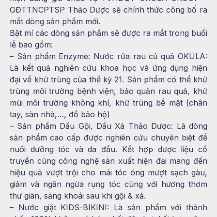
GĐTTNCPTSP Thảo Dược sẽ chính thức công bố ra
mắt dòng sản phẩm mới.
Bật mí các dòng sản phẩm sẽ được ra mắt trong buổi
lễ bao gồm:
– Sản phẩm Enzyme: Nước rửa rau củ quả OKULA:
Là kết quả nghiên cứu khoa học và ứng dụng hiện
đại về khử trùng của thế kỷ 21. Sản phẩm có thể khử
trùng môi trường bệnh viện, bảo quản rau quả, khử
mùi môi trường không khí, khử trùng bề mặt (chân
tay, sàn nhà,…, đồ bảo hộ)
– Sản phẩm Dầu Gội, Dầu Xả Thảo Dược: Là dòng
sản phẩm cao cấp được nghiên cứu chuyên biệt để
nuôi dưỡng tóc và da đầu. Kết hợp dược liệu cổ
truyền cùng công nghệ sản xuất hiện đại mang đến
hiệu quả vượt trội cho mái tóc óng mượt sạch gàu,
giảm và ngăn ngừa rụng tóc cùng với hương thơm
thư giãn, sảng khoái sau khi gội & xả.
– Nước giặt KIDS-BIKINI: Là sản phẩm với thành