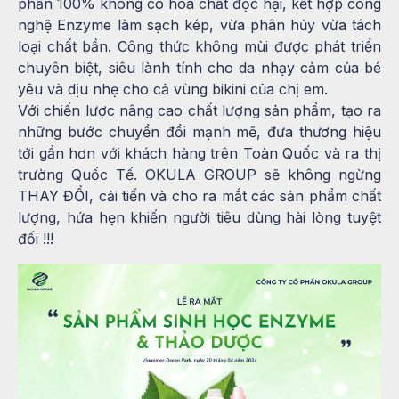
phần 100% không có hóa chất độc hại, kết hợp công
nghệ Enzyme làm sạch kép, vừa phân hủy vừa tách
loại chất bần. Công thức không mùi được phát triển
chuyên biệt, siêu lành tính cho da nhạy cảm của bé
yêu và dịu nhẹ cho cả vùng bikini của chị em.
Với chiến lược nâng cao chất lượng sản phẩm, tạo ra
những bước chuyển đổi mạnh mẽ, đưa thương hiệu
tới gần hơn với khách hàng trên Toàn Quốc và ra thị
trường Quốc Tế. OKULA GROUP sẽ không ngừng
THAY ĐỔI, cải tiến và cho ra mắt các sản phẩm chất
lượng, hứa hẹn khiến người tiêu dùng hài lòng tuyệt
đối !!!