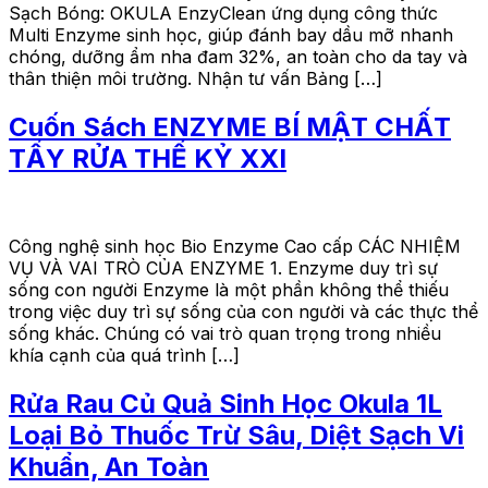
Sạch Bóng: OKULA EnzyClean ứng dụng công thức
Multi Enzyme sinh học, giúp đánh bay dầu mỡ nhanh
chóng, dưỡng ẩm nha đam 32%, an toàn cho da tay và
thân thiện môi trường. Nhận tư vấn Bảng […]
Cuốn Sách ENZYME BÍ MẬT CHẤT
TẨY RỬA THẾ KỶ XXI
Công nghệ sinh học Bio Enzyme Cao cấp CÁC NHIỆM
VỤ VÀ VAI TRÒ CỦA ENZYME 1. Enzyme duy trì sự
sống con người Enzyme là một phần không thể thiếu
trong việc duy trì sự sống của con người và các thực thể
sống khác. Chúng có vai trò quan trọng trong nhiều
khía cạnh của quá trình […]
Rửa Rau Củ Quả Sinh Học Okula 1L
Loại Bỏ Thuốc Trừ Sâu, Diệt Sạch Vi
Khuẩn, An Toàn