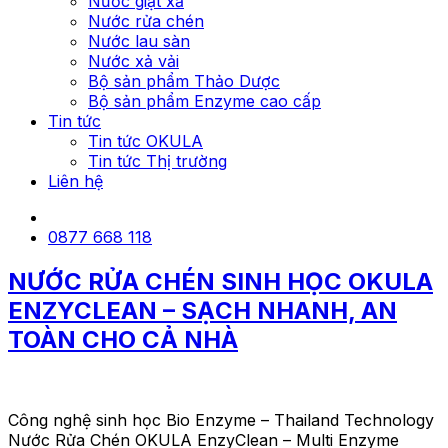
Nước giặt xả
Nước rửa chén
Nước lau sàn
Nước xả vải
Bộ sản phẩm Thảo Dược
Bộ sản phẩm Enzyme cao cấp
Tin tức
Tin tức OKULA
Tin tức Thị trường
Liên hệ
0877 668 118
NƯỚC RỬA CHÉN SINH HỌC OKULA
ENZYCLEAN – SẠCH NHANH, AN
TOÀN CHO CẢ NHÀ
Công nghệ sinh học Bio Enzyme – Thailand Technology
Nước Rửa Chén OKULA EnzyClean – Multi Enzyme