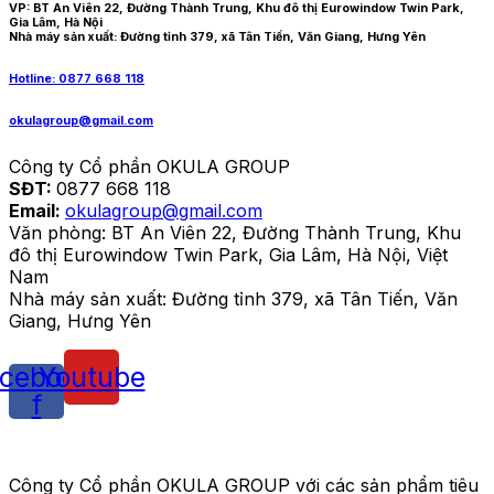
VP: BT An Viên 22, Đường Thành Trung, Khu đô thị Eurowindow Twin Park,
Gia Lâm, Hà Nội
Nhà máy sản xuất: Đường tỉnh 379, xã Tân Tiến, Văn Giang, Hưng Yên
Hotline: 0877 668 118
okulagroup@gmail.com
Công ty Cổ phần OKULA GROUP
SĐT:
0877 668 118
Email:
okulagroup@gmail.com
Văn phòng: BT An Viên 22, Đường Thành Trung, Khu
đô thị Eurowindow Twin Park, Gia Lâm, Hà Nội, Việt
Nam
Nhà máy sản xuất: Đường tỉnh 379, xã Tân Tiến, Văn
Giang, Hưng Yên
cebook-
Youtube
f
Công ty Cổ phần OKULA GROUP với các sản phẩm tiêu