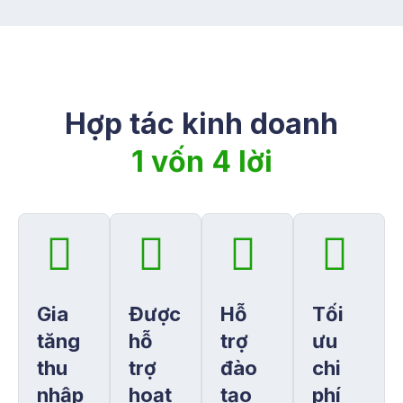
Hợp tác kinh doanh
1 vốn 4 lời
Gia
Được
Hỗ
Tối
tăng
hỗ
trợ
ưu
thu
trợ
đào
chi
nhập
hoạt
tạo
phí