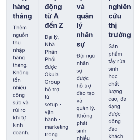
hàng
động
và
nghiên
tháng
từ A
quản
cứu
đến Z
lý
thị
Thêm
nhân
trường
nguồn
Đại lý,
thu
sự
Nhà
Sản
nhập
Phân
phẩm
Đội ngũ
hàng
Phối
tẩy rửa
nhân
tháng.
được
sinh
sự
Không
Okula
học
được
tốn
Group
chất
hỗ trợ
nhiều
hỗ trợ
lượng
đào tạo
công
từ
cao, đa
và
sức và
setup -
dạng
quản lý.
rủi ro
vận
được
Không
khi tự
hành -
đông
phát
kinh
marketing
đảo
sinh
doanh.
trong
khách
nhiều