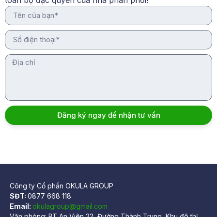
Đăng ký ngay để nhận tư vấn
Công ty Cổ phần OKULA GROUP
SĐT:
0877 668 118
Email:
okulagroup@gmail.com
Văn phòng: BT An Viên 22, Đường Thành Trung, Khu đô thị