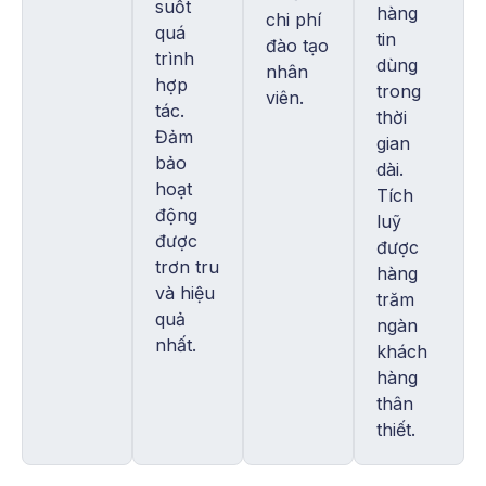
suốt
hàng
chi phí
quá
tin
đào tạo
trình
dùng
nhân
hợp
trong
viên.
tác.
thời
Đảm
gian
bảo
dài.
hoạt
Tích
động
luỹ
được
được
trơn tru
hàng
và hiệu
trăm
quả
ngàn
nhất.
khách
hàng
thân
thiết.