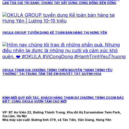
LAN TỎA GIÁ TRỊ XANH, CHUNG TAY XÂY DỰNG CỘNG ĐỒNG BỀN VỮNG
OKULA GROUP TUYỂN DỤNG KẾ TOÁN BÁN HÀNG TẠI HƯNG YÊN
OKULA THAM GIA CHƯƠNG TRÌNH THIỆN NGUYỆN “HÀNH TRÌNH YÊU
THƯƠNG” TẠI TRUNG TÂM TRẺ EM KHUYẾT TẬT QUỲNH HOA
KÍNH MỜI QUÝ ĐỐI TÁC, KHÁCH HÀNG THAM DỰ CHƯƠNG TRÌNH ZOOM ĐẶC
BIỆT: CÙNG OKULA VƯƠN TẦM CAO MỚI
VP: BT An Viên 22, Đường Thành Trung, Khu đô thị Eurowindow Twin Park,
Gia Lâm, Hà Nội
Nhà máy sản xuất: Đường tỉnh 379, xã Tân Tiến, Văn Giang, Hưng Yên