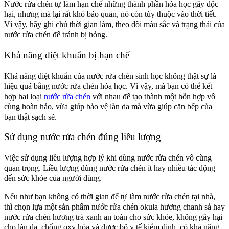
Nước rửa chén tự làm hạn chế những thành phần hóa học gây độc
hại, nhưng mà lại rất khó bảo quản, nó còn tùy thuộc vào thời tiết.
Vì vậy, hãy ghi chú thời gian làm, theo dõi màu sắc và trạng thái của
nước rửa chén để tránh bị hỏng.
Khả năng diệt khuẩn bị hạn chế
Khả năng diệt khuẩn của nước rửa chén sinh học không thật sự là
hiệu quả bằng nước rửa chén hóa học. Vì vậy, mà bạn có thể kết
hợp hai loại
nước rửa chén
với nhau để tạo thành một hỗn hợp vô
cùng hoàn hảo, vừa giúp bảo vệ làn da mà vừa giúp căn bếp của
bạn thật sạch sẽ.
Sử dụng nước rửa chén đúng liều lượng
Việc sử dụng liều lượng hợp lý khi dùng nước rửa chén vô cùng
quan trọng. Liều lượng dùng nước rửa chén ít hay nhiều tác động
đến sức khỏe của người dùng.
Nếu như bạn không có thời gian để tự làm nước rửa chén tại nhà,
thì chọn lựa một sản phẩm nước rửa chén okula hương chanh sả hay
nước rửa chén hương trà xanh an toàn cho sức khỏe, không gây hại
cho làn da, chống oxy hóa và được bộ y tế kiểm định, có khả năng