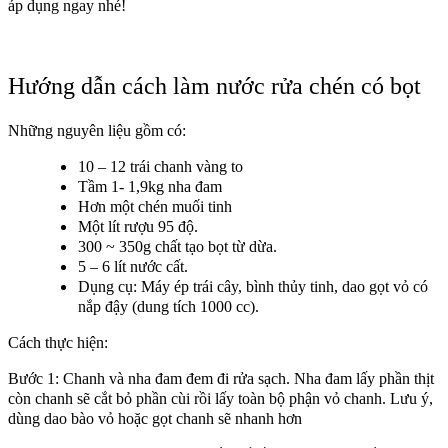
áp dụng ngay nhé!
Hướng dẫn cách làm nước rửa chén có bọt
Những nguyên liệu gồm có:
10 – 12 trái chanh vàng to
Tầm 1- 1,9kg nha đam
Hơn một chén muối tinh
Một lít rượu 95 độ.
300 ~ 350g chất tạo bọt từ dừa.
5 – 6 lít nước cất.
Dụng cụ: Máy ép trái cây, bình thủy tinh, dao gọt vỏ có
nắp đậy (dung tích 1000 cc).
Cách thực hiện:
Bước 1: Chanh và nha đam đem đi rửa sạch. Nha đam lấy phần thịt
còn chanh sẽ cắt bỏ phần cùi rồi lấy toàn bộ phận vỏ chanh. Lưu ý,
dùng dao bào vỏ hoặc gọt chanh sẽ nhanh hơn