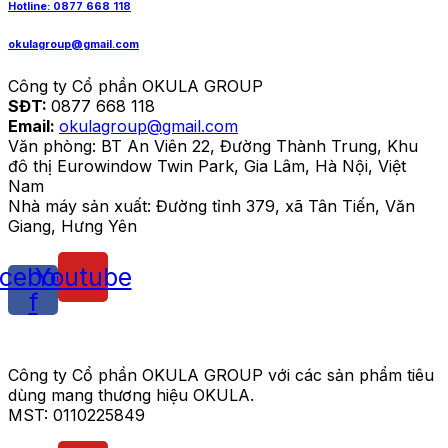
Hotline: 0877 668 118
okulagroup@gmail.com
Công ty Cổ phần OKULA GROUP
SĐT:
0877 668 118
Email:
okulagroup@gmail.com
Văn phòng: BT An Viên 22, Đường Thành Trung, Khu
đô thị Eurowindow Twin Park, Gia Lâm, Hà Nội, Việt
Nam
Nhà máy sản xuất: Đường tỉnh 379, xã Tân Tiến, Văn
Giang, Hưng Yên
cebook-
Youtube
f
Công ty Cổ phần OKULA GROUP với các sản phẩm tiêu
dùng mang thương hiệu OKULA.
MST: 0110225849