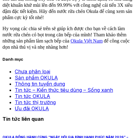
diệt khuẩn khử mùi lên đến 99.99% với công nghệ cải tiến 3X siêu
đậm đặc tiết kiệm. Hãy đến
nước rửa chén Okula
để cùng xem sản
phẩm cực kỳ tốt nhé!
Hy vọng các chia sẻ trên sẽ giúp ích được cho bạn về cách làm
nước rửa chén có bọt trong căn bếp của mình! Tham khảo thêm
những sản phẩm làm sạch bếp của
Okula Việt Nam
để công cuộc
dọn nhà thú vị và nhẹ nhàng hơn!
Danh mục
Chưa phân loại
Sản phẩm OKULA
Thông tin tuyển dụng
Tin tức – Kiến thức tiêu dùng – Sống xanh
Tin tức OKULA
Tin tức thị trường
Ưu đãi OKULA
Tin tức liên quan
OKULA ĐỒNG HÀNH CÙNG “NGÀY HỘI GIA ĐÌNH HẠNH PHÚC NĂM 2026” –